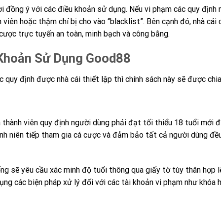
i đồng ý với các điều khoản sử dụng. Nếu vi phạm các quy định mà
 viên hoặc thậm chí bị cho vào “blacklist”. Bên cạnh đó, nhà cái
 cược trực tuyến an toàn, minh bạch và công bằng.
 Khoản Sử Dụng Good88
 quy định được nhà cái thiết lập thì chính sách này sẽ được chia
thành viên quy định người dùng phải đạt tối thiểu 18 tuổi mới 
ành niên tiếp tham gia cá cược và đảm bảo tất cả người dùng đều
g sẽ yêu cầu xác minh độ tuổi thông qua giấy tờ tùy thân hợp lệ.
ng các biện pháp xử lý đối với các tài khoản vi phạm như khóa 