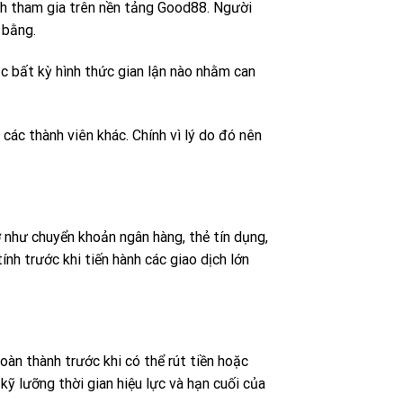
ình tham gia trên nền tảng Good88. Người
 bằng.
 bất kỳ hình thức gian lận nào nhằm can
các thành viên khác. Chính vì lý do đó nên
như chuyển khoản ngân hàng, thẻ tín dụng,
nh trước khi tiến hành các giao dịch lớn
àn thành trước khi có thể rút tiền hoặc
ỹ lưỡng thời gian hiệu lực và hạn cuối của