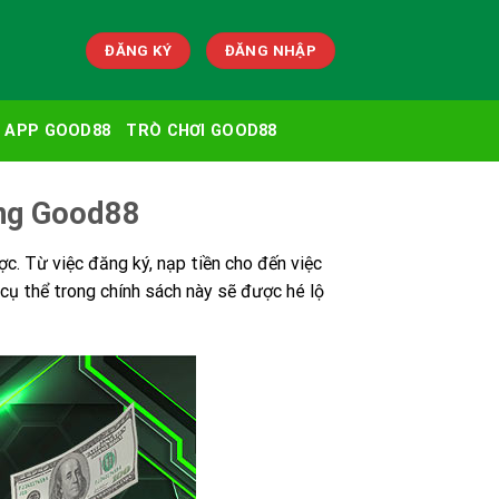
ĐĂNG KÝ
ĐĂNG NHẬP
I APP GOOD88
TRÒ CHƠI GOOD88
ụng Good88
ợc. Từ việc đăng ký, nạp tiền cho đến việc
 cụ thể trong chính sách này sẽ được hé lộ