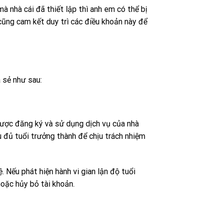
 nhà cái đã thiết lập thì anh em có thể bị
 cũng cam kết duy trì các điều khoản này để
 sẻ như sau:
được đăng ký và sử dụng dịch vụ của nhà
 đủ tuổi trưởng thành để chịu trách nhiệm
 Nếu phát hiện hành vi gian lận độ tuổi
hoặc hủy bỏ tài khoản.