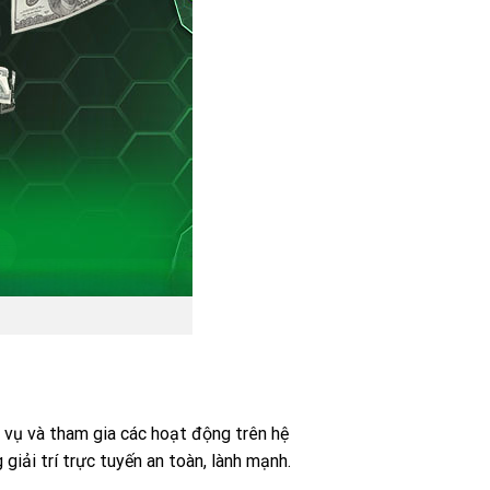
 vụ và tham gia các hoạt động trên hệ
iải trí trực tuyến an toàn, lành mạnh.