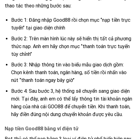
thao tác theo những bước sau:
Bước 1: Đăng nhập Good88 rồi chọn mục ‘’nạp tiền trực
tuyến’’ tại giao diện chính
Bước 2: Trên màn hình lúc này sẽ hiển thị tất cả phương
thức nạp. Anh em hãy chọn mục ‘’thanh toán trực tuyến
tùy chỉnh’’
Bước 3: Nhập thông tin vào biểu mẫu giao dịch gồm:
Chọn kênh thanh toán, ngân hàng, số tiền rồi nhấn vào
nút ‘’thanh toán ngay bây giờ’’
Bước 4: Sau bước 3, hệ thống sẽ chuyển sang giao diện
mới. Tại đây, anh em có thể lấy thông tin tài khoản ngân
hàng của nhà cái GOO88 để chuyển tiền. Khi thanh toán,
hãy điền đúng nội dung chuyển khoản được yêu cầu.
Nạp tiền Good88 bằng ví điện tử
Bet thủ có thể nạp bằng 3 loại ví điện tử phổ biến hiện nay