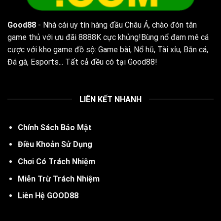
Good88
- Nhà cái uy tín hàng đầu Châu Á, chào đón tân
game thủ với ưu đãi 8888K cực khủng!Bùng nổ đam mê cá
cược với kho game đồ sộ: Game bài, Nổ hũ, Tài xỉu, Bắn cá,
Đá gà, Esports... Tất cả đều có tại Good88!
LIÊN KẾT NHANH
Chính Sách Bảo Mật
Điều Khoản Sử Dụng
Chơi Có Trách Nhiệm
Miễn Trừ Trách Nhiệm
Liên Hệ GOOD88