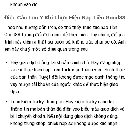
khoản vào đó.
Điều Cần Lưu Ý Khi Thực Hiện Nạp Tiền Good88
Theo như hướng dẫn trên, có thể thấy thao tác nạp tiền
Good88 tương đối đơn giản, dễ thực hiện. Tuy nhiên, để quá
trình này diễn ra thật sự suôn sẻ, không gặp phải sự cố. Anh
em hãy chú ý một số điều quan trọng sau:
Hãy giao dịch bằng tài khoản chính chủ: Hãy đăng nhập
và chỉ thực hiện nạp trên tài khoản thành viên chính thức
của bản thân. Tuyệt đối không được mạo danh thông tin,
vay mượn tài khoản của người khác để thực hiện giao
dịch
Luôn kiểm tra kỹ thông tin: Hãy kiểm tra kỹ càng lại
thông tin mà bản thân đã điền vào biểu mẫu giao dịch và
bill chuyển khoản. Nếu nội dung giao dịch không đúng,
không trùng khớp, phiếu nạp sẽ không được xác nhận